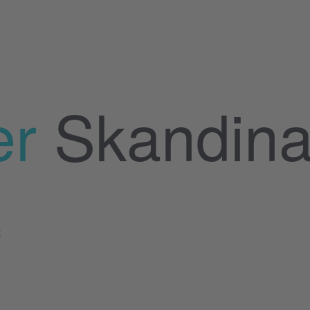
er
Skandina
t