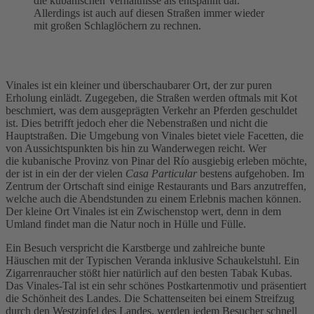
die kubanischen Verhältnisse als entspannt dar.
Allerdings ist auch auf diesen Straßen immer wieder
mit großen Schlaglöchern zu rechnen.
Vinales ist ein kleiner und überschaubarer Ort, der zur puren
Erholung einlädt. Zugegeben, die Straßen werden oftmals mit Kot
beschmiert, was dem ausgeprägten Verkehr an Pferden geschuldet
ist. Dies betrifft jedoch eher die Nebenstraßen und nicht die
Hauptstraßen. Die Umgebung von Vinales bietet viele Facetten, die
von Aussichtspunkten bis hin zu Wanderwegen reicht. Wer
die kubanische Provinz von Pinar del Río ausgiebig erleben möchte,
der ist in ein der der vielen
Casa Particular
bestens aufgehoben. Im
Zentrum der Ortschaft sind einige Restaurants und Bars anzutreffen,
welche auch die Abendstunden zu einem Erlebnis machen können.
Der kleine Ort Vinales ist ein Zwischenstop wert, denn in dem
Umland findet man die Natur noch in Hülle und Fülle.
Ein Besuch verspricht die Karstberge und zahlreiche bunte
Häuschen mit der Typischen Veranda inklusive Schaukelstuhl. Ein
Zigarrenraucher stößt hier natürlich auf den besten Tabak Kubas.
Das Vinales-Tal ist ein sehr schönes Postkartenmotiv und präsentiert
die Schönheit des Landes. Die Schattenseiten bei einem Streifzug
durch den Westzipfel des Landes, werden jedem Besucher schnell