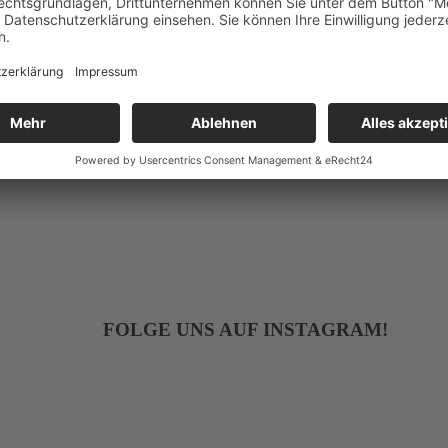
Mehr Informationen
Akzeptieren
powered by
Usercentrics Consent Management Platform
&
eRecht24
FOLGE UNS AUF INSTAGRAM!