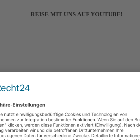
REISE MIT UNS AUF YOUTUBE!
Wir benötigen Ihre Zustimmung, um den
YouTube Video-Service zu laden!
Wir verwenden YouTube Video, um Inhalte einzubetten.
Dieser Service kann Daten zu Ihren Aktivitäten sammeln.
Bitte lesen Sie die Details durch und stimmen Sie der
Nutzung des Service zu, um diese Inhalte anzuzeigen.